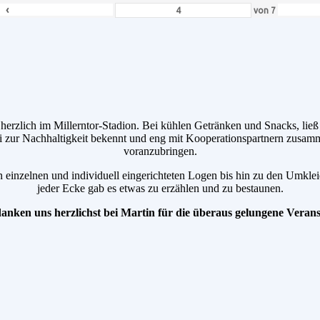
‹
von
7
erzlich im Millerntor-Stadion. Bei kühlen Getränken und Snacks, ließ 
auli zur Nachhaltigkeit bekennt und eng mit Kooperationspartnern zus
voranzubringen.
 einzelnen und individuell eingerichteten Logen bis hin zu den Umkle
jeder Ecke gab es etwas zu erzählen und zu bestaunen.
anken uns herzlichst bei Martin für die überaus gelungene Verans