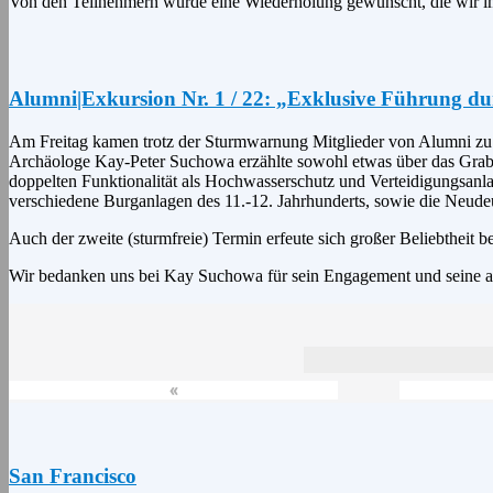
Von den Teilnehmern wurde eine Wiederholung gewünscht, die wir i
Alumni|Exkursion Nr. 1 / 22: „Exklusive Führung 
Am Freitag kamen trotz der Sturmwarnung Mitglieder von Alumni zu
Archäologe Kay-Peter Suchowa erzählte sowohl etwas über das Grab
doppelten Funktionalität als Hochwasserschutz und Verteidigungsanl
verschiedene Burganlagen des 11.-12. Jahrhunderts, sowie die Neude
Auch der zweite (sturmfreie) Termin erfeute sich großer Beliebtheit b
Wir bedanken uns bei Kay Suchowa für sein Engagement und seine au
«
San Francisco