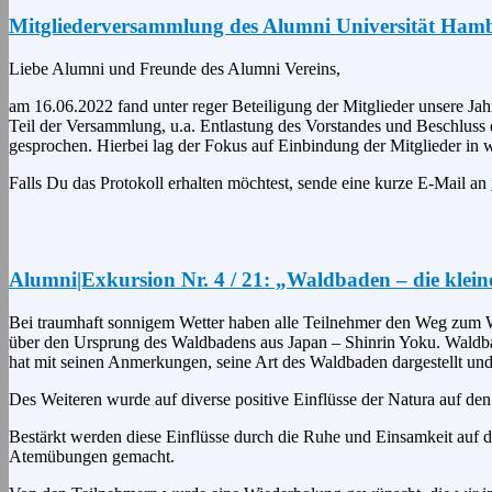
Mitgliederversammlung des Alumni Universität Hamb
Liebe Alumni und Freunde des Alumni Vereins,
am 16.06.2022 fand unter reger Beteiligung der Mitglieder unsere J
Teil der Versammlung, u.a. Entlastung des Vorstandes und Beschluss d
gesprochen. Hierbei lag der Fokus auf Einbindung der Mitglieder in
Falls Du das Protokoll erhalten möchtest, sende eine kurze E-Mail an
Alumni|Exkursion Nr. 4 / 21: „Waldbaden – die klein
Bei traumhaft sonnigem Wetter haben alle Teilnehmer den Weg zum W
über den Ursprung des Waldbadens aus Japan – Shinrin Yoku. Waldbaden
hat mit seinen Anmerkungen, seine Art des Waldbaden dargestellt und 
Des Weiteren wurde auf diverse positive Einflüsse der Natura auf de
Bestärkt werden diese Einflüsse durch die Ruhe und Einsamkeit auf
Atemübungen gemacht.