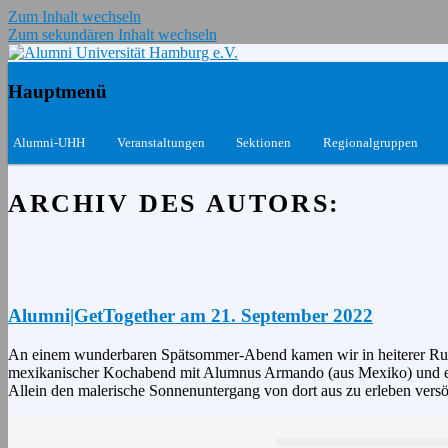
Zum Inhalt wechseln
Zum sekundären Inhalt wechseln
Das Netzwerk für Ehemalige und Aktive
Alumni Universität Hamburg e.
Hauptmenü
Alumni-UHH
Veranstaltungen
Sektionen
Regionalgruppen
ARCHIV DES AUTORS:
Alumni|GetTogether am 21. September 2022
An einem wunderbaren Spätsommer-Abend kamen wir in heiterer Run
mexikanischer Kochabend mit Alumnus Armando (aus Mexiko) und ein
Allein den malerische Sonnenuntergang von dort aus zu erleben versö