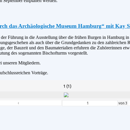
m September einplanen werden.
durch das Archäologische Museum Hamburg“ mit Kay 
 der Führung in die Ausstellung über die frühen Burgen in Hamburg 
ungsgeschehen als auch über die Grundgedanken zu den zahlreichen R
age, der Bauzeit und den Baumaterialien erfuhren die Zuhörerinnen e
utung des sogenannten Bischofturms vorgestellt.
ei unseren Mitgliedern.
fschlussreichen Vorträge.
1 (1)
‹
von
3