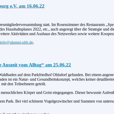
urg e.V. am 16.06.22
ahresmitgliederversammlung statt. Im Rosenzimmer des Restaurants „Sp
es Haushaltsplanes 2022, etc., auch angeregt über die Strategie und d
 weitere Aktivitäten und Ausbaus des Netzwerkes sowie weitere Kooper
info@alumni-uhh.de
.
e Auszeit vom Alltag“ am 25.06.22
aldbaden auf dem Parkfriedhof Ohlsdorf gefunden. Bei einem angeneh
 ist ein Natur- und Gesundheitskonzept, welches keiner detaillierten 
mit den Teilnehmern geteilt.
n menschlichen Körper und Geist eingegangen. Dieser bewusste Aufentha
 dem Park. Bei viel schönem Vogelgezwitscher und Summen von unters