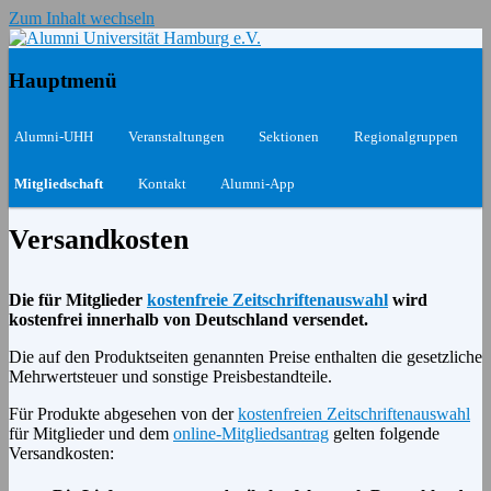
Zum Inhalt wechseln
Das Netzwerk für Ehemalige und Aktive
Alumni Universität Hamburg
Hauptmenü
e.V.
Alumni-UHH
Veranstaltungen
Sektionen
Regionalgruppen
Mitgliedschaft
Kontakt
Alumni-App
Versandkosten
Die für Mitglieder
kostenfreie Zeitschriftenauswahl
wird
kostenfrei innerhalb von Deutschland versendet.
Die auf den Produktseiten genannten Preise enthalten die gesetzliche
Mehrwertsteuer und sonstige Preisbestandteile.
Für Produkte abgesehen von der
kostenfreien Zeitschriftenauswahl
für Mitglieder und dem
online-Mitgliedsantrag
gelten folgende
Versandkosten: