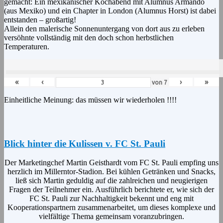
gemacht: Ein mexikanischer Kochabend mit Alumnus Armando
(aus Mexiko) und ein Chapter in London (Alumnus Horst) ist dabei
entstanden – großartig!
Allein den malerische Sonnenuntergang von dort aus zu erleben
versöhnte vollständig mit den doch schon herbstlichen
Temperaturen.
«
‹
›
»
von
7
Einheitliche Meinung: das müssen wir wiederholen !!!!
Blick hinter die Kulissen v. FC St. Pauli
Der Marketingchef Martin Geisthardt vom FC St. Pauli empfing uns
herzlich im Millerntor-Stadion. Bei kühlen Getränken und Snacks,
ließ sich Martin geduldig auf die zahlreichen und neugierigen
Fragen der Teilnehmer ein. Ausführlich berichtete er, wie sich der
FC St. Pauli zur Nachhaltigkeit bekennt und eng mit
Kooperationspartnern zusammenarbeitet, um dieses komplexe und
vielfältige Thema gemeinsam voranzubringen.