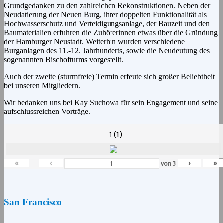
Grundgedanken zu den zahlreichen Rekonstruktionen. Neben der
Neudatierung der Neuen Burg, ihrer doppelten Funktionalität als
Hochwasserschutz und Verteidigungsanlage, der Bauzeit und den
Baumaterialien erfuhren die Zuhörerinnen etwas über die Gründung
der Hamburger Neustadt. Weiterhin wurden verschiedene
Burganlagen des 11.-12. Jahrhunderts, sowie die Neudeutung des
sogenannten Bischofturms vorgestellt.
Auch der zweite (sturmfreie) Termin erfeute sich großer Beliebtheit
bei unseren Mitgliedern.
Wir bedanken uns bei Kay Suchowa für sein Engagement und seine
aufschlussreichen Vorträge.
1 (1)
«
‹
›
»
von
3
San Francisco