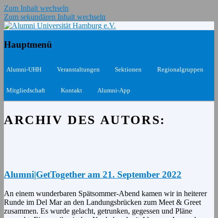
Zum Inhalt wechseln
Zum sekundären Inhalt wechseln
Das Netzwerk für Ehemalige und Aktive
Alumni Universität Hamburg
Hauptmenü
e.V.
Alumni-UHH
Veranstaltungen
Sektionen
Regionalgruppen
Mitgliedschaft
Kontakt
Alumni-App
ARCHIV DES AUTORS:
Alumni|GetTogether am 21. September 2022
An einem wunderbaren Spätsommer-Abend kamen wir in heiterer
Runde im Del Mar an den Landungsbrücken zum Meet & Greet
zusammen. Es wurde gelacht, getrunken, gegessen und Pläne