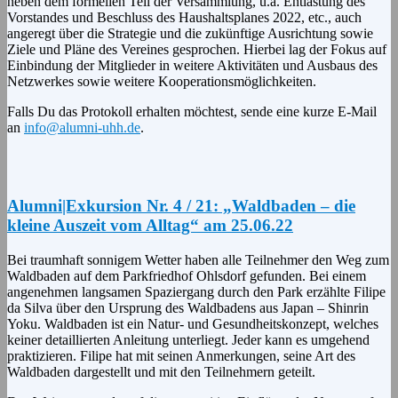
neben dem formellen Teil der Versammlung, u.a. Entlastung des
Vorstandes und Beschluss des Haushaltsplanes 2022, etc., auch
angeregt über die Strategie und die zukünftige Ausrichtung sowie
Ziele und Pläne des Vereines gesprochen. Hierbei lag der Fokus auf
Einbindung der Mitglieder in weitere Aktivitäten und Ausbaus des
Netzwerkes sowie weitere Kooperationsmöglichkeiten.
Falls Du das Protokoll erhalten möchtest, sende eine kurze E-Mail
an
info@alumni-uhh.de
.
Alumni|Exkursion Nr. 4 / 21: „Waldbaden – die
kleine Auszeit vom Alltag“ am 25.06.22
Bei traumhaft sonnigem Wetter haben alle Teilnehmer den Weg zum
Waldbaden auf dem Parkfriedhof Ohlsdorf gefunden. Bei einem
angenehmen langsamen Spaziergang durch den Park erzählte Filipe
da Silva über den Ursprung des Waldbadens aus Japan – Shinrin
Yoku. Waldbaden ist ein Natur- und Gesundheitskonzept, welches
keiner detaillierten Anleitung unterliegt. Jeder kann es umgehend
praktizieren. Filipe hat mit seinen Anmerkungen, seine Art des
Waldbaden dargestellt und mit den Teilnehmern geteilt.