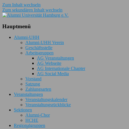
Zum Inhalt wechseln
Zum sekundären Inhalt wechseln
Das Netzwerk für Ehemalige und Aktive
Alumni Universität Hamburg
Hauptmenü
e.V.
Alumni-UHH
Alumni-UHH Verein
Geschäftsstelle
Arbeitsgruppen
AG Veranstaltungen
AG Webseite
AG Internationale Chapter
AG Social Media
Vorstand
Satzung
Zahlungsarten
Veranstaltungen
Veranstaltungskalender
Veranstaltungsrückblicke
Sektionen
Alumni-Chor
HCHE
Regionalgruppen