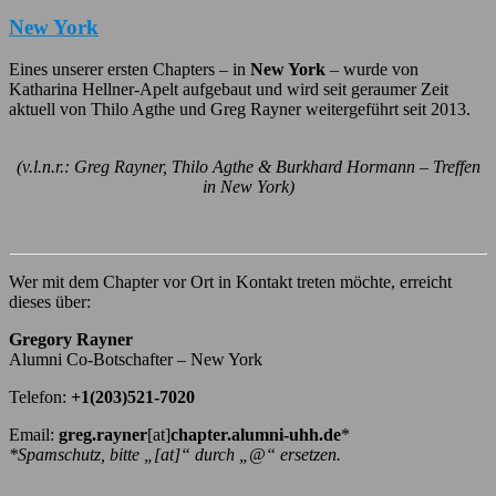
New York
Eines unserer ersten Chapters – in
New York
– wurde von
Katharina Hellner-Apelt aufgebaut und wird seit geraumer Zeit
aktuell von Thilo Agthe und Greg Rayner weitergeführt seit 2013.
(v.l.n.r.: Greg Rayner, Thilo Agthe & Burkhard Hormann – Treffen
in New York)
Wer mit dem Chapter vor Ort in Kontakt treten möchte, erreicht
dieses über:
Gregory Rayner
Alumni Co-Botschafter – New York
Telefon:
+1(203)521-7020
Email:
greg.rayner
[at]
chapter.alumni-uhh.de
*
*Spamschutz, bitte „[at]“ durch „@“ ersetzen.