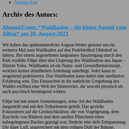
Alumni-App
Archiv des Autors:
Alumni|Event: “Waldbaden – die kleine Auszeit vom
Alltag“ am 30. August 2023
Wir haben das spätsommerliche August-Wetter genutzt um ein
weiteres Mal zum Waldbaden auf den Parkfriedhof Ohlsdorf zu
fahren. Bei einem angenehmen langsamen Spaziergang durch den
Park erzählte Filipe über den Ursprung des Waldbadens aus Japan –
Shinrin Yoku. Waldbaden ist ein Natur- und Gesundheitskonzept,
welches keiner detaillierten Anleitung unterliegt. Jeder kann es
umgehend praktizieren. Das Waldbaden kann dabei eine meditative
Erfahrung sein. Das Eintauchen in die natürliche Umgebung des
Waldes eröffnet eine Welt der Sinnesreize, die sowohl physisch als
auch psychisch beruhigend wirken.
Filipe hat mit seinen Anmerkungen, seine Art des Waldbaden
dargestellt und mit den Teilnehmern geteilt. Das gezielte
Fokussieren auf die Geräuschkulisse, die von Vogelgesang, dem
Rascheln von Blättern und dem sanften Plätschern eines
nahegelegenen Baches geprägt war, förderte eine tiefe Entspannung.
Die klare Luft, angereichert mit dem erdigen Duft der Bäume,