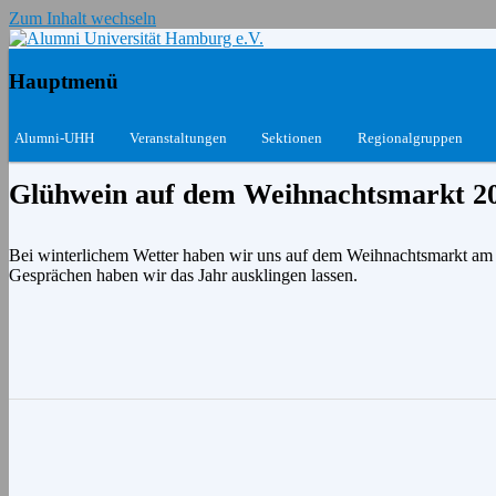
Zum Inhalt wechseln
Das Netzwerk für Ehemalige und Aktive
Alumni Universität Hamburg e.
Hauptmenü
Alumni-UHH
Veranstaltungen
Sektionen
Regionalgruppen
Glühwein auf dem Weihnachtsmarkt 2
Bei winterlichem Wetter haben wir uns auf dem Weihnachtsmarkt am G
Gesprächen haben wir das Jahr ausklingen lassen.