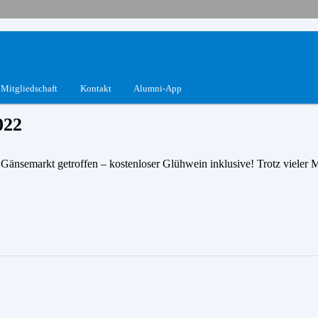
V.
Mitgliedschaft
Kontakt
Alumni-App
022
änsemarkt getroffen – kostenloser Glühwein inklusive! Trotz vieler 